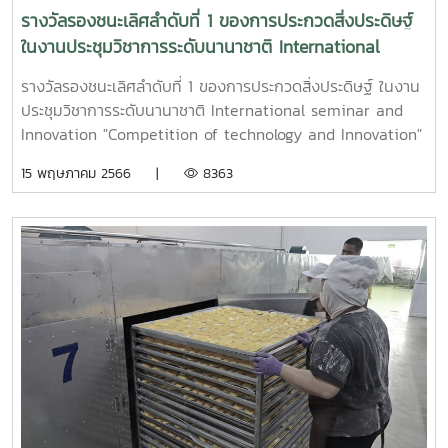
รางวัลรองชนะเลิศลำดับที่ 1 ของการประกวดสิ่งประดิษฐ์
ในงานประชุมวิชาการระดับนานาชาติ International
seminar and Innovation "Competition of
รางวัลรองชนะเลิศลำดับที่ 1 ของการประกวดสิ่งประดิษฐ์ ในงาน
technology and Innovation" for high value
ประชุมวิชาการระดับนานาชาติ International seminar and
creation and agricultural product under New
Innovation "Competition of technology and Innovation"
Southbound Policy collaboration ณ ประเทศไทยเป
for high value creation and agricultural product under
15 พฤษภาคม 2566 |
8363
New Southbound Policy collaboration ณ ประเทศไทยเป
เมื่อวันที่ 9 พ.ค. 2566 จากผลงานจำนวน 31 ชิ้น จากประเทศ
สหรัฐอเมริกา ประเทศอินเดีย ประเทศไทเป สาธารณรัฐประชาชน
จีน และประเทศไทย จุดเด่นของโครงการ เป็นนวัตกรรมที่ประสบ
ความสำเร็จ โดยสามารถนำเทคโนโลยี IoT ที่เหมาะสมไปพัฒนา
และเพิ่มมูลค่าสินค้าทางการเกษตรแปรรูปในพื้นที่สูง
(appropriate technology for area based approach) ใน
การแปรรูปสมุนไพรอบแห้ง (ชาดอกไม้) ณ ศูนย์พัฒนาโครงการ
หลวงสะโง๊ะ จังหวัดเชียงราย สามารถแปรรูปพืชสมุนไพรอบแห้ง
ที่มีความสะอาดตามมาตรฐานความปลอดภัย สามารถลดการใช้
พลังงานความร้อน และสามารถนำไปใช้ในการอบแห้งในปริมาณ
มากได้ โดยในปี 2564-2565 ทางศูนย์ฯ สะโง๊ะ สามารถอบแห้ง