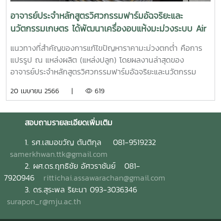
พืชสมุนไพรได้มากกว่า 100 ตันสด ได้ผลิต 10 ตันแห้ง เกิดราย
อาจารย์ประจำหลักสูตรวิศวกรรมฟาร์มอัฉจริยะและ
ได้มูลค่า 8.5 ล้าน กระจายสู่เกษตรกรในพื้นที่จำนวน 700 คน
นวัตกรรมเกษตร ได้พัฒนาเครื่องอบแห้งมะม่วงระบบ Air
สิ่งประดิษฐ์ ดังกล่าวเป็น outcome และ output จากโครงการ
drying รวมกับเทคโนโลยี PCO สำหรับการผลิตมะม่วงใน
วิจัย การพัฒนาโรงอบพลังงานแสงอาทิตย์ร่วมกับระบบให้ความ
แนวทางที่สำคัญของการแก้ไขปัญหาราคามะม่วงตกต่ำ คือการ
ระดับอุตสาหกรรม
ร้อนเสริมควบคุมแบบอัตโนมัติด้วยเทคโนโลยีไอโอที
แปรรูป ณ แหล่งผลิต (แหล่งปลูก) โดยผลงานล่าสุดของ
(PRP6405031990) ได้รับทุนสนับสนุนจากภายใต้กรอบการวิจัย
อาจารย์ประจำหลักสูตรวิศวกรรมฟาร์มอัฉจริยะและนวัตกรรม
ด้านการเกษตรและอุตสาหกรรมการเกษตรประจำปี 2564 ได้รับ
เกษตร ได้พัฒนาเครื่องอบแห้งมะม่วงระบบ Air drying รวมกับ
20 เมษายน 2566 |
619
ทุนอุดหนุนการวิจัยจากสำนักงานพัฒนาการวิจัยการเกษตร
เทคโนโลยี PCO สำหรับการผลิตมะม่วงในระดับอุตสาหกรรม
(องค์การมหาชน) โดยมี ผศ.ดร.ฤทธิชัย อัศวราชันย์ จาก
สามารถอบแห้งมะม่วงได้วันละ 1-10 ตันต่อวัน หลักสูตรฟาร์มอัฉ
มหาวิทยาลัยแม่โจ้ เป็นหัวหน้าโครงการ และเป็นผู้ประดิษฐ์
จริยะและนวัตกรรมเกษตร เน้นการพัฒนาเครื่องจักรเพื่อเพิ่ม
สอบถามรายละเอียดเพิ่มเติม
มูลค่าสินค้าทางการเกษตร
1.
รศ.เสมอขวัญ ตันติกุล 081-9519232
samerkhwan.ttk@gmail.com
2. ผศ.ดร.ฤทธิชัย อัศวราชันย์ 081-
7920946
rittichai.assawarachan@gmail.com
3. ดร.สุระพล ริยะนา 093-3036346
surapon_r@mju.ac.th