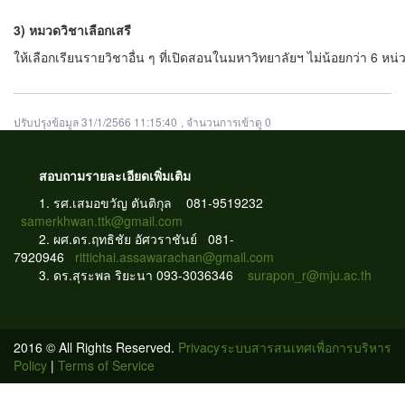
3)
หมวดวิชาเลือกเสรี
ให้เลือกเรียนรายวิชาอื่น ๆ ที่เปิดสอนในมหาวิทยาลัยฯ ไม่น้อยกว่า 6
หน่ว
ปรับปรุงข้อมูล 31/1/2566 11:15:40
, จำนวนการเข้าดู 0
สอบถามรายละเอียดเพิ่มเติม
1.
รศ.เสมอขวัญ ตันติกุล 081-9519232
samerkhwan.ttk@gmail.com
2. ผศ.ดร.ฤทธิชัย อัศวราชันย์ 081-
7920946
rittichai.assawarachan@gmail.com
3. ดร.สุระพล ริยะนา 093-3036346
surapon_r@mju.ac.th
2016 © All Rights Reserved.
Privacy
ระบบสารสนเทศเพื่อการบริหาร
Policy
|
Terms of Service