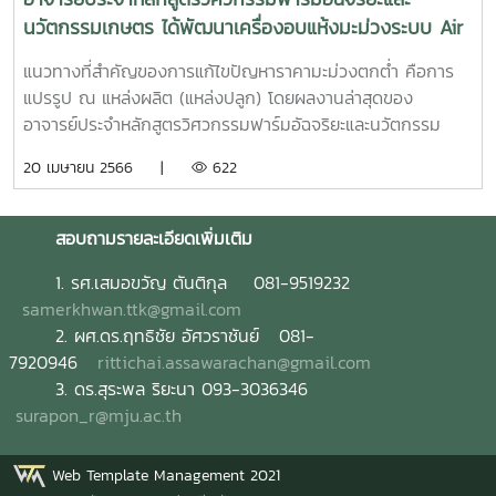
ได้มูลค่า 8.5 ล้าน กระจายสู่เกษตรกรในพื้นที่จำนวน 700 คน
นวัตกรรมเกษตร ได้พัฒนาเครื่องอบแห้งมะม่วงระบบ Air
สิ่งประดิษฐ์ ดังกล่าวเป็น outcome และ output จากโครงการ
drying รวมกับเทคโนโลยี PCO สำหรับการผลิตมะม่วงใน
วิจัย การพัฒนาโรงอบพลังงานแสงอาทิตย์ร่วมกับระบบให้ความ
แนวทางที่สำคัญของการแก้ไขปัญหาราคามะม่วงตกต่ำ คือการ
ระดับอุตสาหกรรม
ร้อนเสริมควบคุมแบบอัตโนมัติด้วยเทคโนโลยีไอโอที
แปรรูป ณ แหล่งผลิต (แหล่งปลูก) โดยผลงานล่าสุดของ
(PRP6405031990) ได้รับทุนสนับสนุนจากภายใต้กรอบการวิจัย
อาจารย์ประจำหลักสูตรวิศวกรรมฟาร์มอัฉจริยะและนวัตกรรม
ด้านการเกษตรและอุตสาหกรรมการเกษตรประจำปี 2564 ได้รับ
เกษตร ได้พัฒนาเครื่องอบแห้งมะม่วงระบบ Air drying รวมกับ
20 เมษายน 2566 |
622
ทุนอุดหนุนการวิจัยจากสำนักงานพัฒนาการวิจัยการเกษตร
เทคโนโลยี PCO สำหรับการผลิตมะม่วงในระดับอุตสาหกรรม
(องค์การมหาชน) โดยมี ผศ.ดร.ฤทธิชัย อัศวราชันย์ จาก
สามารถอบแห้งมะม่วงได้วันละ 1-10 ตันต่อวัน หลักสูตรฟาร์มอัฉ
มหาวิทยาลัยแม่โจ้ เป็นหัวหน้าโครงการ และเป็นผู้ประดิษฐ์
จริยะและนวัตกรรมเกษตร เน้นการพัฒนาเครื่องจักรเพื่อเพิ่ม
สอบถามรายละเอียดเพิ่มเติม
มูลค่าสินค้าทางการเกษตร
1.
รศ.เสมอขวัญ ตันติกุล 081-9519232
samerkhwan.ttk@gmail.com
2. ผศ.ดร.ฤทธิชัย อัศวราชันย์ 081-
7920946
rittichai.assawarachan@gmail.com
3. ดร.สุระพล ริยะนา 093-3036346
surapon_r@mju.ac.th
Web Template Management 2021