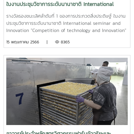
ในงานประชุมวิชาการระดับนานาชาติ International
seminar and Innovation "Competition of
รางวัลรองชนะเลิศลำดับที่ 1 ของการประกวดสิ่งประดิษฐ์ ในงาน
technology and Innovation" for high value
ประชุมวิชาการระดับนานาชาติ International seminar and
creation and agricultural product under New
Innovation "Competition of technology and Innovation"
Southbound Policy collaboration ณ ประเทศไทยเป
for high value creation and agricultural product under
15 พฤษภาคม 2566 |
8365
New Southbound Policy collaboration ณ ประเทศไทยเป
เมื่อวันที่ 9 พ.ค. 2566 จากผลงานจำนวน 31 ชิ้น จากประเทศ
สหรัฐอเมริกา ประเทศอินเดีย ประเทศไทเป สาธารณรัฐประชาชน
จีน และประเทศไทย จุดเด่นของโครงการ เป็นนวัตกรรมที่ประสบ
ความสำเร็จ โดยสามารถนำเทคโนโลยี IoT ที่เหมาะสมไปพัฒนา
และเพิ่มมูลค่าสินค้าทางการเกษตรแปรรูปในพื้นที่สูง
(appropriate technology for area based approach) ใน
การแปรรูปสมุนไพรอบแห้ง (ชาดอกไม้) ณ ศูนย์พัฒนาโครงการ
หลวงสะโง๊ะ จังหวัดเชียงราย สามารถแปรรูปพืชสมุนไพรอบแห้ง
ที่มีความสะอาดตามมาตรฐานความปลอดภัย สามารถลดการใช้
พลังงานความร้อน และสามารถนำไปใช้ในการอบแห้งในปริมาณ
มากได้ โดยในปี 2564-2565 ทางศูนย์ฯ สะโง๊ะ สามารถอบแห้ง
พืชสมุนไพรได้มากกว่า 100 ตันสด ได้ผลิต 10 ตันแห้ง เกิดราย
อาจารย์ประจำหลักสูตรวิศวกรรมฟาร์มอัฉจริยะและ