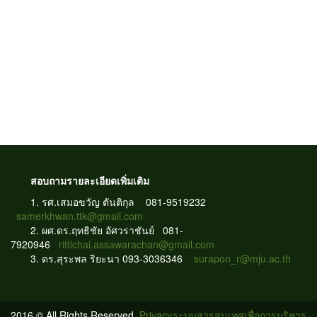
สอบถามรายละเอียดเพิ่มเติม
1.
รศ.เสมอขวัญ ตันติกุล 081-9519232
samerkhwan.ttk@gmail.com
2. ผศ.ดร.ฤทธิชัย อัศวราชันย์ 081-
7920946
rittichai.assawarachan@gmail.com
3. ดร.สุระพล ริยะนา 093-3036346
surapon_r@mju.ac.th
2016 © All Rights Reserved.
Privacy
ระบบสารสนเทศเพื่อการบริหาร