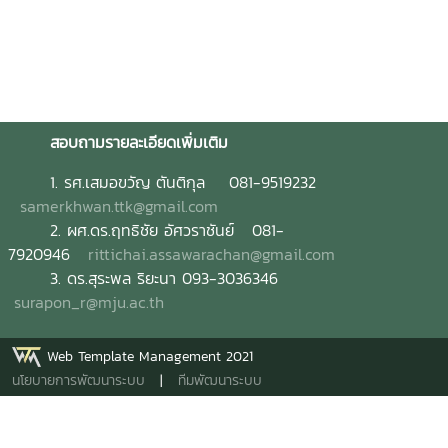
สอบถามรายละเอียดเพิ่มเติม
1.
รศ.เสมอขวัญ ตันติกุล 081-9519232
samerkhwan.ttk@gmail.com
2. ผศ.ดร.ฤทธิชัย อัศวราชันย์ 081-
7920946
rittichai.assawarachan@gmail.com
3. ดร.สุระพล ริยะนา 093-3036346
surapon_r@mju.ac.th
Web Template Management 2021
นโยบายการพัฒนาระบบ
|
ทีมพัฒนาระบบ